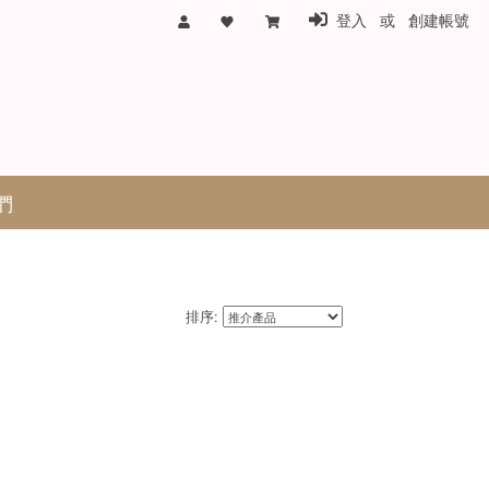
登入
或
創建帳號
們
排序: