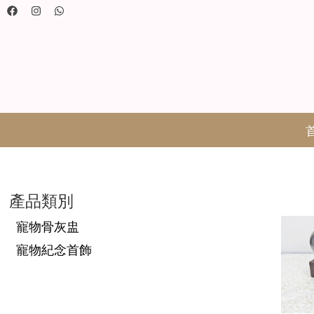
產品類別
寵物骨灰盅
寵物紀念首飾